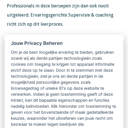
Professionals in deze beroepen zijn dan ook nooit
uitgeleerd. Ervaringsgerichte Supervisie & coaching
richt zich op dit leerproces.
Informatie en aanmelden
Jouw Privacy Beheren
Voor meer informatie over de opleiding, data en
Om je de best mogelijke ervaring te bieden, gebruiken
aanmelden ga je naar de website van Kempler
zowel wij als derde partijen technologieën zoals
cookies om toegang te krijgen tot apparaat informatie
Instituut.
en/of deze op te slaan. Door in te stemmen met deze
technologieën, stel je ons en derde partijen in de
mogelijkheid persoonlijke gegevens zoals
browsegedrag of unieke ID's op deze website te
verwerken. Indien je geen toestemming geeft of deze
intrekt, kan dit bepaalde eigenschappen en functies
Website Kempler Instituut Nederland
nadelig beïnvloeden. Klik hieronder om toestemming te
geven voor het bovenstaande of maak gedetailleerde
PE-Punten aanvragen?
keuzes, waaronder het uitoefenen van jouw recht om
bezwaar te maken tegen bedrijven die