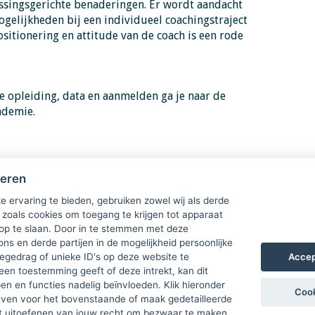
ssingsgerichte benaderingen. Er wordt aandacht
gelijkheden bij een individueel coachingstraject
sitionering en attitude van de coach is een rode
e opleiding, data en aanmelden ga je naar de
cademie.
heren
ie
e ervaring te bieden, gebruiken zowel wij als derde
 zoals cookies om toegang te krijgen tot apparaat
 op te slaan. Door in te stemmen met deze
ons en derde partijen in de mogelijkheid persoonlijke
Accep
gedrag of unieke ID's op deze website te
een toestemming geeft of deze intrekt, kan dit
n en functies nadelig beïnvloeden. Klik hieronder
Cook
ven voor het bovenstaande of maak gedetailleerde
t uitoefenen van jouw recht om bezwaar te maken