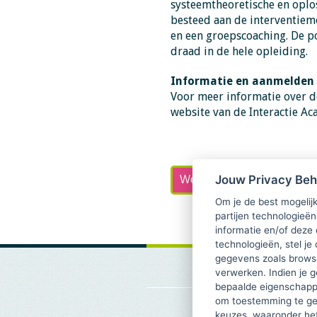
systeemtheoretische en oplo
besteed aan de interventiemo
en een groepscoaching. De po
draad in de hele opleiding.
Informatie en aanmelden
Voor meer informatie over d
website van de Interactie A
Jouw Privacy Be
Website Interactie Academ
Om je de best mogelijk
partijen technologieën
informatie en/of deze
technologieën, stel je 
gegevens zoals browse
verwerken. Indien je g
bepaalde eigenschappe
om toestemming te ge
keuzes, waaronder he