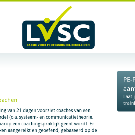
PE-
aan
Laat 
coachen
train
ing van 21 dagen voorziet coaches van een
el (o.a. systeem- en communicatietheorie,
aarop een coachingspraktijk geënt wordt. Er
en aangereikt en geoefend, gebaseerd op de