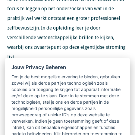
focus te leggen op het onderzoeken van wat in de
praktijk wel werkt ontstaat een groter professioneel
zelfbewustzijn. In de opleiding leer je door
verschillende wetenschappelijke brillen te kijken,
waarbij ons zwaartepunt op deze eigentijdse stroming
ligt.
Jouw Privacy Beheren
Informatie en aanmelden
Om je de best mogelijke ervaring te bieden, gebruiken
Meer informatie over de opleiding, open avonden,
zowel wij als derde partijen technologieën zoals
cookies om toegang te krijgen tot apparaat informatie
data en aanmelden vind je op de website.
en/of deze op te slaan. Door in te stemmen met deze
technologieën, stel je ons en derde partijen in de
mogelijkheid persoonlijke gegevens zoals
browsegedrag of unieke ID's op deze website te
verwerken. Indien je geen toestemming geeft of deze
intrekt, kan dit bepaalde eigenschappen en functies
Website Hogeschool Windesheim
nadelig beïnvloeden. Klik hieronder om toestemming te