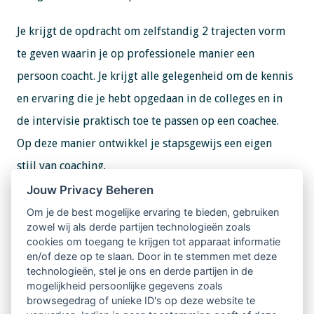
Je krijgt de opdracht om zelfstandig 2 trajecten vorm
te geven waarin je op professionele manier een
persoon coacht. Je krijgt alle gelegenheid om de kennis
en ervaring die je hebt opgedaan in de colleges en in
de intervisie praktisch toe te passen op een coachee.
Op deze manier ontwikkel je stapsgewijs een eigen
stijl van coaching.
Jouw Privacy Beheren
Informatie en aanmelden
Om je de best mogelijke ervaring te bieden, gebruiken
Meer informatie over de opleiding, data en locatie
zowel wij als derde partijen technologieën zoals
cookies om toegang te krijgen tot apparaat informatie
vind je op de
website
van De Haagse Hogeschool.
en/of deze op te slaan. Door in te stemmen met deze
technologieën, stel je ons en derde partijen in de
mogelijkheid persoonlijke gegevens zoals
browsegedrag of unieke ID's op deze website te