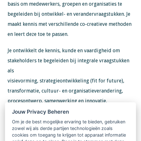
basis om medewerkers, groepen en organisaties te
begeleiden bij ontwikkel- en verandervraagstukken. Je
maakt kennis met verschillende co-creatieve methoden
en leert deze toe te passen.
Je ontwikkelt de kennis, kunde en vaardigheid om
stakeholders te begeleiden bij integrale vraagstukken
als
visievorming, strategieontwikkeling (fit for future),
transformatie, cultuur- en organisatieverandering,
procesontwerp, samenwerking en innovatie.
Jouw Privacy Beheren
Informatie en aanmelden
Om je de best mogelijke ervaring te bieden, gebruiken
Meer informatie over de opleiding, data en locatie
zowel wij als derde partijen technologieën zoals
cookies om toegang te krijgen tot apparaat informatie
vind je op de
website
van De Haagse Hogeschool.