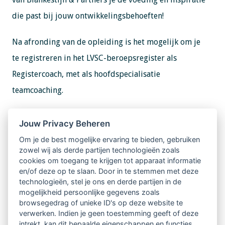
die past bij jouw ontwikkelingsbehoeften!
Na afronding van de opleiding is het mogelijk om je
te registreren in het LVSC-beroepsregister als
Registercoach, met als hoofdspecialisatie
teamcoaching.
Informatie en aanmelden
Jouw Privacy Beheren
Voor meer informatie over de opleiding, startdata en
Om je de best mogelijke ervaring te bieden, gebruiken
aanmelden ga je naar de website van Blankestijn &
zowel wij als derde partijen technologieën zoals
cookies om toegang te krijgen tot apparaat informatie
Partners.
en/of deze op te slaan. Door in te stemmen met deze
technologieën, stel je ons en derde partijen in de
mogelijkheid persoonlijke gegevens zoals
browsegedrag of unieke ID's op deze website te
verwerken. Indien je geen toestemming geeft of deze
intrekt, kan dit bepaalde eigenschappen en functies
Website Blankestijn & Partners