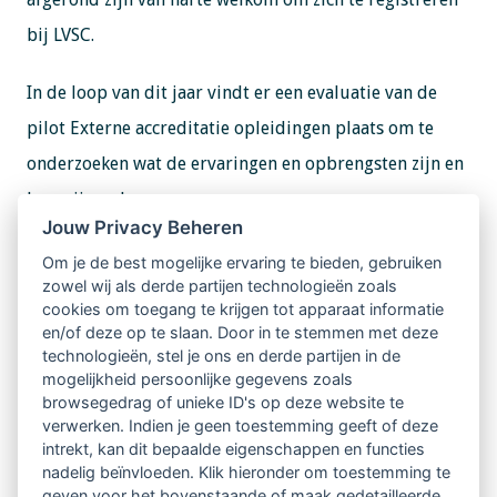
bij LVSC.
In de loop van dit jaar vindt er een evaluatie van de
pilot Externe accreditatie opleidingen plaats om te
onderzoeken wat de ervaringen en opbrengsten zijn en
hoe wij verder gaan.
Jouw Privacy Beheren
Om je de best mogelijke ervaring te bieden, gebruiken
Meer informatie opleiding Dieper Coachen
zowel wij als derde partijen technologieën zoals
Wil je meer informatie over de opleiding Dieper
cookies om toegang te krijgen tot apparaat informatie
en/of deze op te slaan. Door in te stemmen met deze
Coachen - Senior Practitioner van de Alba-academie?
technologieën, stel je ons en derde partijen in de
mogelijkheid persoonlijke gegevens zoals
browsegedrag of unieke ID's op deze website te
Ga naar:
Opleiding Dieper Coachen >>
verwerken. Indien je geen toestemming geeft of deze
intrekt, kan dit bepaalde eigenschappen en functies
nadelig beïnvloeden. Klik hieronder om toestemming te
geven voor het bovenstaande of maak gedetailleerde