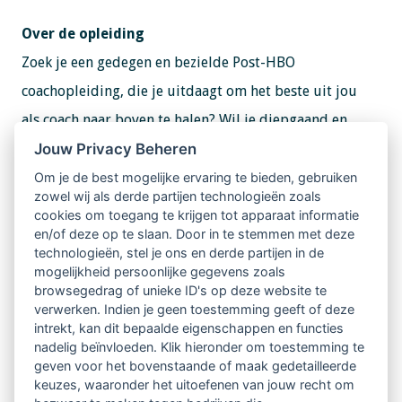
Over de opleiding
Zoek je een gedegen en bezielde Post-HBO
coachopleiding, die je uitdaagt om het beste uit jou
als coach naar boven te halen? Wil je diepgaand en
Jouw Privacy Beheren
resultaatgericht leren coachen op de bovenstroom en
onderstroom? Wil je een erkend, vakbekwaam en
Om je de best mogelijke ervaring te bieden, gebruiken
zowel wij als derde partijen technologieën zoals
inspirerend coach worden, die het verschil maakt in de
cookies om toegang te krijgen tot apparaat informatie
persoonlijke groei en ontwikkeling van mensen? Dan is
en/of deze op te slaan. Door in te stemmen met deze
technologieën, stel je ons en derde partijen in de
de Post-HBO coach opleiding Coachen met ziel en
mogelijkheid persoonlijke gegevens zoals
browsegedrag of unieke ID's op deze website te
zakelijkheid van Blankestijn & Partners de passende
verwerken. Indien je geen toestemming geeft of deze
coachopleiding voor jou!
intrekt, kan dit bepaalde eigenschappen en functies
nadelig beïnvloeden. Klik hieronder om toestemming te
geven voor het bovenstaande of maak gedetailleerde
Meer informatie over deze en andere
keuzes, waaronder het uitoefenen van jouw recht om
coachopleidingen die LVSC-erkend zijn, vind je op: