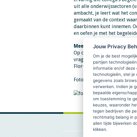
uit alle onderwijssectoren (v
ambacht, je leert wat het co
gemaakt van de context waarb
daarbinnen kunt innemen. Oo
en oefen je met het begeleid
Meer informatie
Jouw Privacy Be
Op de
website van de HvA
st
Om je de best mogelijk
vragen over de opleiding? N
partijen technologieën
Florusse, h.m.florusse@hva.n
informatie en/of deze
technologieën, stel je 
Foto: links Heleen Florusse e
gegevens zoals browse
verwerken. Indien je g
bepaalde eigenschappe
om toestemming te ge
keuzes, waaronder he
tegen bedrijven die p
rechtmatig belang in 
allen tijde bijwerken 
klikken.