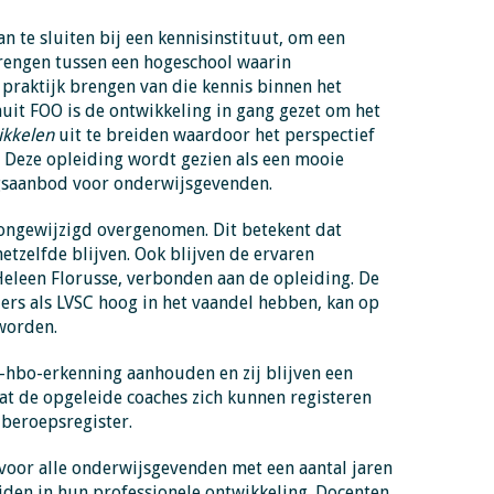
 te sluiten bij een kennisinstituut, om een
brengen tussen een hogeschool waarin
 praktijk brengen van die kennis binnen het
nuit FOO is de ontwikkeling in gang gezet om het
ikkelen
uit te breiden waardoor het perspectief
. Deze opleiding wordt gezien als een mooie
ngsaanbod voor onderwijsgevenden.
 ongewijzigd overgenomen. Dit betekent dat
etzelfde blijven. Ook blijven de ervaren
Heleen Florusse, verbonden aan de opleiding. De
ders als LVSC hoog in het vaandel hebben, kan op
worden.
t-hbo-erkenning aanhouden en zij blijven een
at de opgeleide coaches zich kunnen registeren
 beroepsregister.
 voor alle onderwijsgevenden met een aantal jaren
eiden in hun professionele ontwikkeling. Docenten