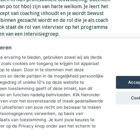
an po tot hbo) zijn van harte welkom. Je leert het
ncept van coaching inhoudt en je wordt bewust
innen gecoacht wordt en de rol die je als coach
k staat de rol van intervisor op het programma
en van een intervisiegroep.
heren
aat meer informatie over de opleiding. Heb je
e ervaring te bieden, gebruiken zowel wij als derde
eem dan contact op met de opleiders Heleen
 zoals cookies om toegang te krijgen tot apparaat
l of Frouke Visser, f.m.visser@hva.nl
 op te slaan. Door in te stemmen met deze
ons en derde partijen in de mogelijkheid persoonlijke
n rechts Frouke Visser
Accep
gedrag of unieke ID's op deze website te
een toestemming geeft of deze intrekt, kan dit
n en functies nadelig beïnvloeden. Klik hieronder
Cook
ven voor het bovenstaande of maak gedetailleerde
t uitoefenen van jouw recht om bezwaar te maken
ersoonsgegevens verwerken, op basis van
plaats van toestemming. Je kunt jouw keuzes te
door op de Privacy knop onder aan het scherm te