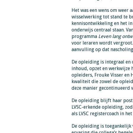
Het was een wens om weer aan
wisselwerking tot stand te 
kennisontwikkeling en het in
onderwijs centraal staan. Va
programma
Leven lang ontw
voor leraren wordt vergroot
aanvulling op dat nascholi
De opleiding is integraal en
inhoud, opzet en werkwijze h
opleiders, Frouke Visser en 
kwaliteit die zowel de oplei
deze manier gecontinueerd 
De opleiding blijft haar pos
LVSC-erkende opleiding, zod
als LVSC registercoach in het
De opleiding is toegankelijk
ervaring die collega’s begel