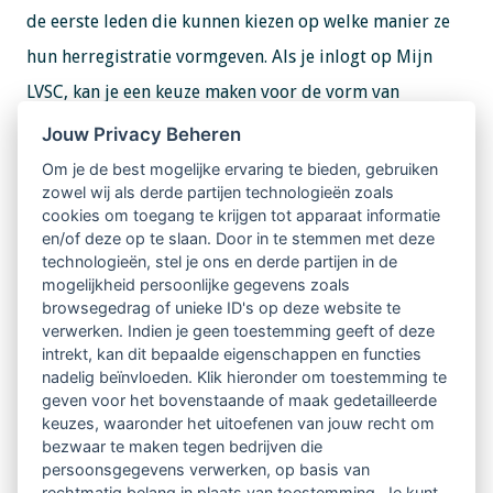
de eerste leden die kunnen kiezen op welke manier ze
hun herregistratie vormgeven. Als je inlogt op Mijn
LVSC, kan je een keuze maken voor de vorm van
herregistreren.
Jouw Privacy Beheren
Om je de best mogelijke ervaring te bieden, gebruiken
Door deze nieuwe manier van herregistreren hoopt
zowel wij als derde partijen technologieën zoals
cookies om toegang te krijgen tot apparaat informatie
LVSC nog beter aan te sluiten bij de huidige tijd en bij
en/of deze op te slaan. Door in te stemmen met deze
het werkveld waarin de leden van LVSC werkzaam zijn.
technologieën, stel je ons en derde partijen in de
mogelijkheid persoonlijke gegevens zoals
Bekijk voor meer informatie onze website:
browsegedrag of unieke ID's op deze website te
www.lvsc.eu/herregistratiegesprek
verwerken. Indien je geen toestemming geeft of deze
intrekt, kan dit bepaalde eigenschappen en functies
nadelig beïnvloeden. Klik hieronder om toestemming te
geven voor het bovenstaande of maak gedetailleerde
keuzes, waaronder het uitoefenen van jouw recht om
bezwaar te maken tegen bedrijven die
persoonsgegevens verwerken, op basis van
rechtmatig belang in plaats van toestemming. Je kunt