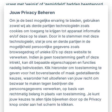
vraag met ‘weinig’ of ‘gemiddeld’ hadden beantwoord.
Jouw Privacy Beheren
Of toch niet?
Om je de best mogelijke ervaring te bieden, gebruiken
Het gevonden resultaat werd echter teniet gedaan
zowel wij als derde partijen technologieën zoals
cookies om toegang te krijgen tot apparaat informatie
door hun antwoord op een tweede vraag: ‘Geloof je
en/of deze op te slaan. Door in te stemmen met deze
dat stress gevaarlijk is voor je gezondheid?’. Opvallend
technologieën, stel je ons en derde partijen in de
mogelijkheid persoonlijke gegevens zoals
was dat degene die hoog scoorden op hoeveelheid
browsegedrag of unieke ID's op deze website te
ervaren stress, maar de vraag met ‘nee’ beantwoord
verwerken. Indien je geen toestemming geeft of deze
intrekt, kan dit bepaalde eigenschappen en functies
hadden, het meest gezond bleken te zijn van de hele
nadelig beïnvloeden. Klik hieronder om toestemming te
geven voor het bovenstaande of maak gedetailleerde
onderzoeksgroep. Hun denken over stress maakte dat
keuzes, waaronder het uitoefenen van jouw recht om
de stress ook minder effect op hun lichaam had. De
bezwaar te maken tegen bedrijven die
persoonsgegevens verwerken, op basis van
fysieke stressreactie, onder andere het samentrekken
rechtmatig belang in plaats van toestemming. Je kunt
van de bloedvaten, was milder.
jouw keuzes te allen tijde bijwerken door op de Privacy
knop onder aan het scherm te klikken.
Naar NRC artikel