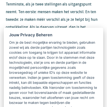
Tenminste, als je twee stellingen als uitgangspunt
neemt. Ten eerste: mensen maken het verschil. En ten
tweede: ze maken méér verschil als je ze helpt bij hun
ontwikkeling. Als je daarvan uitgaat, dan is het
Jouw Privacy Beheren
aanstellen van iemand als ik een no-brainer.”
Om je de best mogelijke ervaring te bieden, gebruiken
Interne coaching
zowel wij als derde partijen technologieën zoals
cookies om toegang te krijgen tot apparaat informatie
Of hij zijn salaris werkelijk waard is? Het is een vraag
en/of deze op te slaan. Door in te stemmen met deze
die Niels Willems niet zo vaak hoort. “Nee, bij bol.com
technologieën, stel je ons en derde partijen in de
mogelijkheid persoonlijke gegevens zoals
is er geen mens die daarover begint. En eerlijk
browsegedrag of unieke ID's op deze website te
gezegd… het antwoord lijkt me vanzelfsprekend.
verwerken. Indien je geen toestemming geeft of deze
intrekt, kan dit bepaalde eigenschappen en functies
Tenminste, als je twee stellingen als uitgangspunt
nadelig beïnvloeden. Klik hieronder om toestemming te
geven voor het bovenstaande of maak gedetailleerde
neemt. Ten eerste: mensen maken het verschil. En ten
keuzes, waaronder het uitoefenen van jouw recht om
tweede: ze maken méér verschil als je ze helpt bij hun
bezwaar te maken tegen bedrijven die