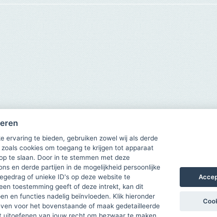
heren
e ervaring te bieden, gebruiken zowel wij als derde
 zoals cookies om toegang te krijgen tot apparaat
 op te slaan. Door in te stemmen met deze
ons en derde partijen in de mogelijkheid persoonlijke
Accep
gedrag of unieke ID's op deze website te
een toestemming geeft of deze intrekt, kan dit
n en functies nadelig beïnvloeden. Klik hieronder
Cook
ven voor het bovenstaande of maak gedetailleerde
t uitoefenen van jouw recht om bezwaar te maken