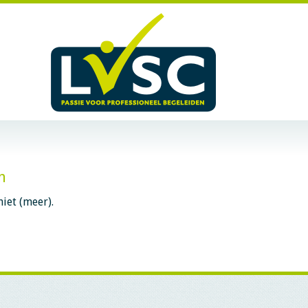
n
iet (meer).