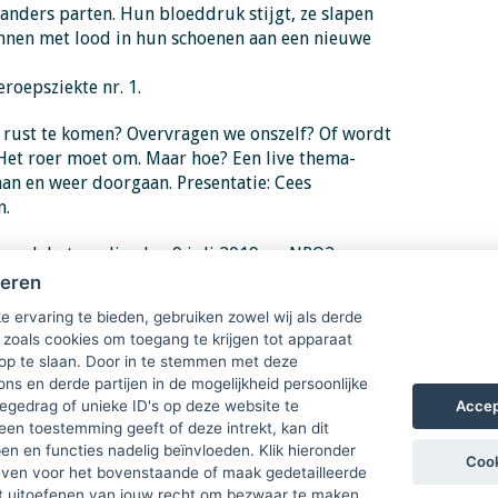
anders parten. Hun bloeddruk stijgt, ze slapen
ginnen met lood in hun schoenen aan een nieuwe
roepsziekte nr. 1.
t rust te komen? Overvragen we onszelf? Of wordt
 Het roer moet om. Maar hoe? Een live thema-
aan en weer doorgaan. Presentatie: Cees
n.
ressdebat op dinsdag 9 juli 2019 op NPO2 om
heren
e ervaring te bieden, gebruiken zowel wij als derde
 zoals cookies om toegang te krijgen tot apparaat
 op te slaan. Door in te stemmen met deze
ons en derde partijen in de mogelijkheid persoonlijke
Accep
gedrag of unieke ID's op deze website te
een toestemming geeft of deze intrekt, kan dit
n en functies nadelig beïnvloeden. Klik hieronder
Cook
ven voor het bovenstaande of maak gedetailleerde
t uitoefenen van jouw recht om bezwaar te maken