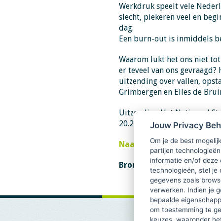
Werkdruk speelt vele Nederl
slecht, piekeren veel en be
dag.
Een burn-out is inmiddels be
Waarom lukt het ons niet to
er teveel van ons gevraagd?
uitzending over vallen, opst
Grimbergen en Elles de Brui
Uitzending Het Nationaal St
20.25 uur.
Jouw Privacy Be
Om je de best mogelijk
Naar stress debat
partijen technologieën
informatie en/of deze
Bron: Omroep Max
technologieën, stel je 
gegevens zoals browse
verwerken. Indien je g
bepaalde eigenschappe
om toestemming te ge
keuzes, waaronder he