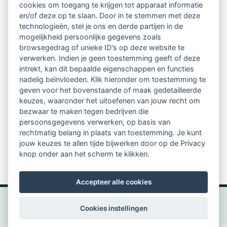
cookies om toegang te krijgen tot apparaat informatie
en/of deze op te slaan. Door in te stemmen met deze
Het aantal coaches dat zich op deze markt stort, groeit
technologieën, stel je ons en derde partijen in de
mogelijkheid persoonlijke gegevens zoals
ondertussen nog veel sneller. Dat blijkt uit cijfers die
browsegedrag of unieke ID's op deze website te
de Kamer van Koophandel (KvK) heeft uitgezocht op
verwerken. Indien je geen toestemming geeft of deze
intrekt, kan dit bepaalde eigenschappen en functies
verzoek van het Nationaal Stressdebat, dat vanavond
nadelig beïnvloeden. Klik hieronder om toestemming te
geven voor het bovenstaande of maak gedetailleerde
is te zien bij omroep Max. Het aantal geregistreerde
keuzes, waaronder het uitoefenen van jouw recht om
coaches voor stress en burn-out vertienvoudigde de
bezwaar te maken tegen bedrijven die
persoonsgegevens verwerken, op basis van
afgelopen jaren van ruim 400 in 1999 naar een kleine
rechtmatig belang in plaats van toestemming. Je kunt
4500.
jouw keuzes te allen tijde bijwerken door op de Privacy
knop onder aan het scherm te klikken.
Naar volledig bericht
Accepteer alle cookies
Cookies instellingen