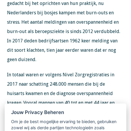
gedacht bij het oprichten van hun praktijk, nu
Nederlanders bij bosjes kampen met burn-outs en
stress. Het aantal meldingen van overspannenheid en
burn-out als beroepsziekte is sinds 2012 verdubbeld.
In 2017 deden bedrijfsartsen 1962 keer melding van
dit soort klachten, tien jaar eerder waren dat er nog
geen duizend.
In totaal waren er volgens Nivel Zorgregistraties in
2017 naar schatting 248.000 mensen die bij de
huisarts kwamen en de diagnose overspannenheid
kregen. Vooral mannen van 40 tot en met 44 jaar en
Jouw Privacy Beheren
vrouwen van 35 tot en met 39 jaar hebben last van de
klachten. Met name in de horeca, het onderwijs en de
Om je de best mogelijke ervaring te bieden, gebruiken
zowel wij als derde partijen technologieën zoals
zorg vallen mensen uit.