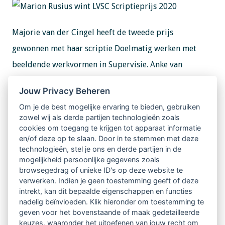
Majorie van der Cingel heeft de tweede prijs
gewonnen met haar scriptie Doelmatig werken met
beeldende werkvormen in Supervisie. Anke van
Helden won de derde prijs met haar scriptie
Jouw Privacy Beheren
Ontmoeten van schaamte. Majorie en Anke van harte
Om je de best mogelijke ervaring te bieden, gebruiken
gefeliciteerd met jullie prijzen!
zowel wij als derde partijen technologieën zoals
cookies om toegang te krijgen tot apparaat informatie
De winnaars ontvangen alle drie een geldbedrag en de
en/of deze op te slaan. Door in te stemmen met deze
technologieën, stel je ons en derde partijen in de
scripties worden op onze kennisbank geplaatst.
mogelijkheid persoonlijke gegevens zoals
browsegedrag of unieke ID's op deze website te
Marion mag ook een artikel schrijven over haar
verwerken. Indien je geen toestemming geeft of deze
scriptie over voor het Tijdschrift voor
intrekt, kan dit bepaalde eigenschappen en functies
nadelig beïnvloeden. Klik hieronder om toestemming te
Begeleidingskunde.
geven voor het bovenstaande of maak gedetailleerde
keuzes, waaronder het uitoefenen van jouw recht om