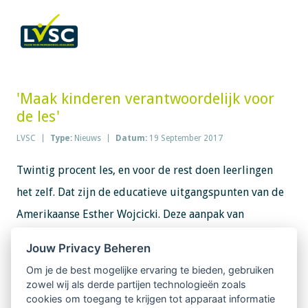
'Maak kinderen verantwoordelijk voor
de les'
LVSC
Type:
Nieuws
Datum:
19 September 2017
Twintig procent les, en voor de rest doen leerlingen
het zelf. Dat zijn de educatieve uitgangspunten van de
Amerikaanse Esther Wojcicki. Deze aanpak van
'empowerment' brengt ze al 33 jaar in de praktijk op
Jouw Privacy Beheren
een highschool in Silicon Valley. 'Waarom deze school
Om je de best mogelijke ervaring te bieden, gebruiken
zo populair is? We geven kinderen
zowel wij als derde partijen technologieën zoals
cookies om toegang te krijgen tot apparaat informatie
verantwoordelijkheid en vrijheid.'