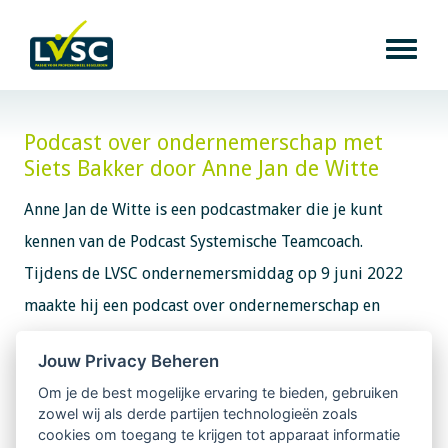
Podcast over ondernemerschap met
Siets Bakker door Anne Jan de Witte
Anne Jan de Witte is een podcastmaker die je kunt
kennen van de Podcast Systemische Teamcoach.
Tijdens de LVSC ondernemersmiddag op 9 juni 2022
maakte hij een podcast over ondernemerschap en
sprak daarin met trainer, organisatiecoach en auteur -
Jouw Privacy Beheren
en spreker tijdens de ondernemersmiddag - Siets
Om je de best mogelijke ervaring te bieden, gebruiken
Bakker. Daarnaast vertelt onze LVSC-collega Mariëlle
zowel wij als derde partijen technologieën zoals
Visser meer over de LVSC ondernemersmiddag en
cookies om toegang te krijgen tot apparaat informatie