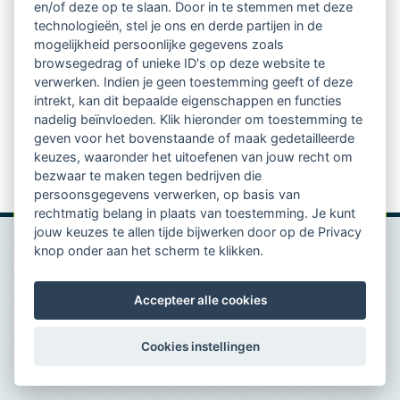
en/of deze op te slaan. Door in te stemmen met deze
spreekt Anne Jan met diverse deelnemers.
technologieën, stel je ons en derde partijen in de
mogelijkheid persoonlijke gegevens zoals
browsegedrag of unieke ID's op deze website te
Beluister de podcast van Anne Jan de Witte over ondernemersc
verwerken. Indien je geen toestemming geeft of deze
intrekt, kan dit bepaalde eigenschappen en functies
nadelig beïnvloeden. Klik hieronder om toestemming te
geven voor het bovenstaande of maak gedetailleerde
keuzes, waaronder het uitoefenen van jouw recht om
bezwaar te maken tegen bedrijven die
persoonsgegevens verwerken, op basis van
rechtmatig belang in plaats van toestemming. Je kunt
jouw keuzes te allen tijde bijwerken door op de Privacy
knop onder aan het scherm te klikken.
Accepteer alle cookies
Cookies instellingen