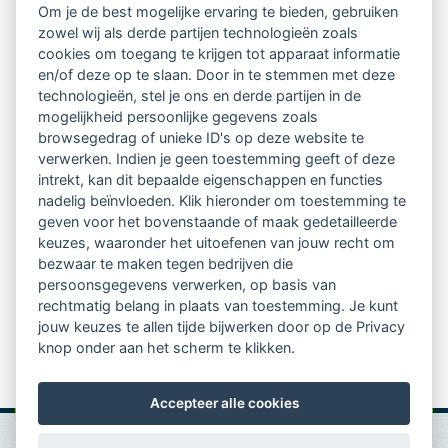
Om je de best mogelijke ervaring te bieden, gebruiken
aanbevelingen van coachees.
zowel wij als derde partijen technologieën zoals
cookies om toegang te krijgen tot apparaat informatie
en/of deze op te slaan. Door in te stemmen met deze
technologieën, stel je ons en derde partijen in de
mogelijkheid persoonlijke gegevens zoals
browsegedrag of unieke ID's op deze website te
Wij hopen natuurlijk dat Manou en Willemien
verwerken. Indien je geen toestemming geeft of deze
intrekt, kan dit bepaalde eigenschappen en functies
doorgaan naar Ronde 4 en wie weet wordt een van hen
nadelig beïnvloeden. Klik hieronder om toestemming te
geven voor het bovenstaande of maak gedetailleerde
op 4 november wel bekroond tot Coachtalent van het
keuzes, waaronder het uitoefenen van jouw recht om
jaar. Wij wensen Manou en Willemien veel succes in
bezwaar te maken tegen bedrijven die
persoonsgegevens verwerken, op basis van
ronde 3!
rechtmatig belang in plaats van toestemming. Je kunt
jouw keuzes te allen tijde bijwerken door op de Privacy
Kijk voor meer informatie op de website
Coachtalent
knop onder aan het scherm te klikken.
van het jaar
Accepteer alle cookies