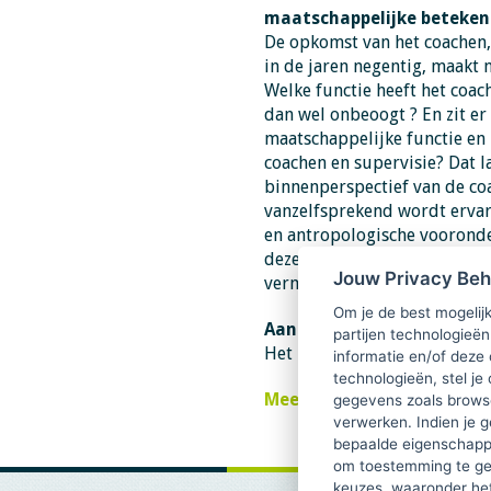
maatschappelijke beteken
De opkomst van het coachen,
in de jaren negentig, maakt 
Welke functie heeft het coac
dan wel onbeoogt ? En zit er
maatschappelijke functie en
coachen en supervisie? Dat l
binnenperspectief van de coa
vanzelfsprekend wordt ervar
en antropologische vooronde
deze denkwereld worden zo z
Jouw Privacy Be
vermeden kunnen worden.
Om je de best mogelijk
Aanmelden
partijen technologieën
Het LVSC college is gratis to
informatie en/of deze
technologieën, stel je 
Meer informatie en aanm
gegevens zoals browse
verwerken. Indien je g
bepaalde eigenschappe
om toestemming te ge
keuzes, waaronder he