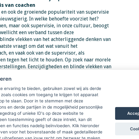
is van coachen
 en ook de groeiende populariteit van supervisie
nieuwsgierig. In welke behoefte voorziet het?
hen, maar ook supervisie, in onze cultuur, beoogt
 wellicht een verband tussen deze
 blinde vlekken van het achterliggende denken van
aatste vraagt om dat wat vanuit het
ch, en vaak ook van de supervisor, als
en tegen het licht te houden. Op zoek naar morele
rstellingen. Eenzijdigheden en blinde vlekken van
ichtbaar, waardoor bijbehorende valkuilen
heren
e ervaring te bieden, gebruiken zowel wij als derde
 zoals cookies om toegang te krijgen tot apparaat
egankelijk voor leden en niet-leden.
 op te slaan. Door in te stemmen met deze
ons en derde partijen in de mogelijkheid persoonlijke
elden
.
Accep
gedrag of unieke ID's op deze website te
een toestemming geeft of deze intrekt, kan dit
n en functies nadelig beïnvloeden. Klik hieronder
Cook
ven voor het bovenstaande of maak gedetailleerde
t uitoefenen van jouw recht om bezwaar te maken