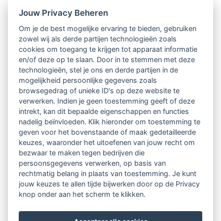
Jouw Privacy Beheren
Voor uw registratieaanvraag Registercoach of
Om je de best mogelijke ervaring te bieden, gebruiken
zowel wij als derde partijen technologieën zoals
Supervisor kunt u onder het tabje " Over LVSC"
cookies om toegang te krijgen tot apparaat informatie
aanvraagformulieren vinden. In januari 2012 wordt
en/of deze op te slaan. Door in te stemmen met deze
technologieën, stel je ons en derde partijen in de
een apart tabblad ingericht voor informatie over
mogelijkheid persoonlijke gegevens zoals
registratie.
browsegedrag of unieke ID's op deze website te
verwerken. Indien je geen toestemming geeft of deze
intrekt, kan dit bepaalde eigenschappen en functies
U kunt uw ingevulde (her)registratieaanvraag richten
nadelig beïnvloeden. Klik hieronder om toestemming te
aan:
geven voor het bovenstaande of maak gedetailleerde
keuzes, waaronder het uitoefenen van jouw recht om
bezwaar te maken tegen bedrijven die
LVSC
persoonsgegevens verwerken, op basis van
rechtmatig belang in plaats van toestemming. Je kunt
St. Canisiussingel 28
jouw keuzes te allen tijde bijwerken door op de Privacy
knop onder aan het scherm te klikken.
6511 TJ NIJMEGEN