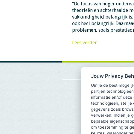
“De focus van hoger onderwij
theorieën en achterhaalde mo
vakkundigheid belangrijk is.
ook heel belangrijk. Daarn
problemen, zoals prestatied
Lees verder
Jouw Privacy Be
Om je de best mogelijk
partijen technologieën
informatie en/of deze
technologieën, stel je 
gegevens zoals browse
verwerken. Indien je g
bepaalde eigenschappe
om toestemming te ge
keuzes, waaronder he