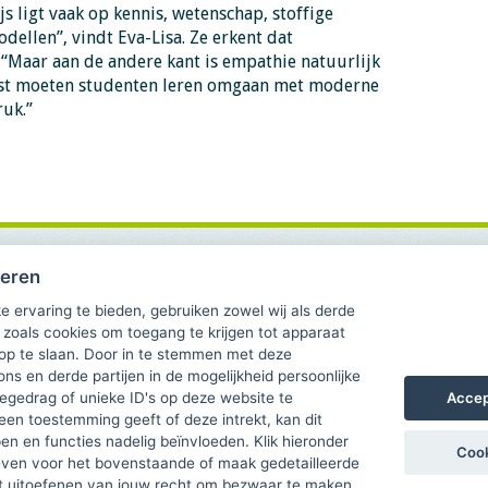
s ligt vaak op kennis, wetenschap, stoffige
dellen”, vindt Eva-Lisa. Ze erkent dat
 “Maar aan de andere kant is empathie natuurlijk
aast moeten studenten leren omgaan met moderne
ruk.”
heren
e ervaring te bieden, gebruiken zowel wij als derde
 zoals cookies om toegang te krijgen tot apparaat
 op te slaan. Door in te stemmen met deze
ons en derde partijen in de mogelijkheid persoonlijke
Accep
gedrag of unieke ID's op deze website te
een toestemming geeft of deze intrekt, kan dit
n en functies nadelig beïnvloeden. Klik hieronder
Cook
ven voor het bovenstaande of maak gedetailleerde
t uitoefenen van jouw recht om bezwaar te maken