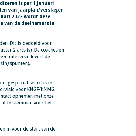
editeren is
per 1 januari
len van jaarplan/verslagen
nuari 2023
wordt deze
me van de deelnemers in
en. Dit is bedoeld voor
ster 2 arts is). De coaches en
ze intervisie levert de
tsingspunten).
ie gespecialiseerd is in
Intervisie voor KNGF/KNMG.
 contact opnemen met onze
n af te stemmen voor het
n in vóór de start van de