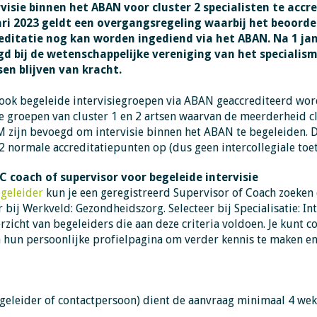
visie binnen het ABAN voor cluster 2 specialisten te accr
ari 2023
geldt een overgangsregeling waarbij het beoorde
editatie nog kan worden ingediend via het ABAN.
Na 1 ja
d bij de wetenschappelijke vereniging van het specialis
en blijven van kracht.
ook begeleide intervisiegroepen via ABAN geaccrediteerd word
 groepen van cluster 1 en 2 artsen waarvan de meerderheid clu
 zijn bevoegd om intervisie binnen het ABAN te begeleiden. De
 2
normale accreditatiepunten op (dus geen intercollegiale toe
C coach of supervisor voor begeleide intervisie
egeleider
kun je een geregistreerd Supervisor of Coach zoeken d
er bij Werkveld: Gezondheidszorg. Selecteer bij Specialisatie: 
rzicht van begeleiders die aan deze criteria voldoen. Je kunt
a hun persoonlijke profielpagina om verder kennis te maken e
geleider of contactpersoon) dient de aanvraag minimaal 4 weke