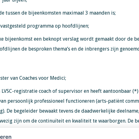
ode tussen de bijeenkomsten maximaal 3 maanden is;
n vastgesteld programma op hoofdlijnen;
lke bijeenkomst een beknopt verslag wordt gemaakt door de be
ofdlijnen de besproken thema’s en de inbrengers zijn genoem
ister van Coaches voor Medici;
n LVSC-registratie coach of supervisor en heeft aantoonbaar (*
van persoonlijk professioneel functioneren (arts-patiënt commu
g). De begeleider bewaakt tevens de daadwerkelijke deelname
ezig zijn om de continuïteit en kwaliteit te waarborgen. De be
heren