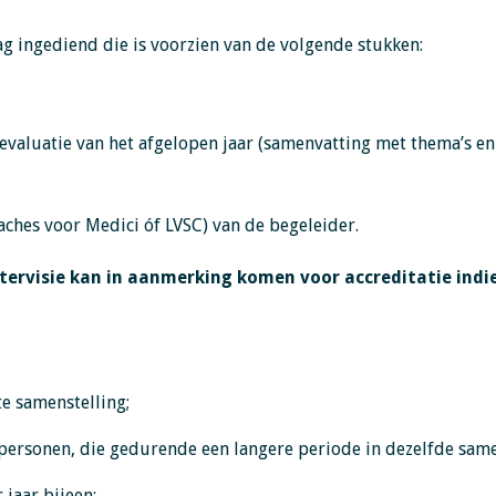
ag ingediend die is voorzien van de volgende stukken:
 evaluatie van het afgelopen jaar (samenvatting met thema’s 
oaches voor Medici óf LVSC) van de begeleider.
tervisie kan in aanmerking komen voor accreditatie ind
te samenstelling;
personen, die gedurende een langere periode in dezelfde same
jaar bijeen;