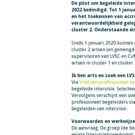
De pilot om begeleide inter
2022 beëindigd. Tot 1 janu
en het toekennen van accr
verantwoordelijkheid geleg
cluster 2.
Onderstaande eis
Sinds 1 januari 2020 kunnen 
cluster 2 artsen (en gemengde
supervisoren van LVSC en CvM
artsen in cluster 1 en cluster
Ik ben arts en zoek een LVS
Via
Vind een professioneel b
begeleide intervisie. Selecte
Vervolgens verschijnt een ove
professioneel begeleiders vi
begeleiden van intervisie.
Voorwaarden en werkwijze
De aanvraag: De groep (de be
eerste Intervisiebijeenkomst.