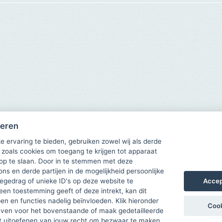
heren
e ervaring te bieden, gebruiken zowel wij als derde
 zoals cookies om toegang te krijgen tot apparaat
 op te slaan. Door in te stemmen met deze
ons en derde partijen in de mogelijkheid persoonlijke
Accep
gedrag of unieke ID's op deze website te
een toestemming geeft of deze intrekt, kan dit
n en functies nadelig beïnvloeden. Klik hieronder
Cook
ven voor het bovenstaande of maak gedetailleerde
t uitoefenen van jouw recht om bezwaar te maken