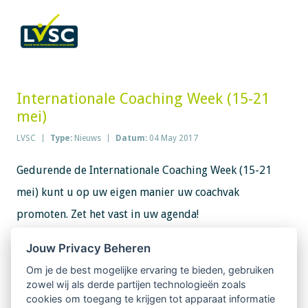
Internationale Coaching Week (15-21
mei)
LVSC
Type:
Nieuws
Datum:
04 May 2017
Gedurende de Internationale Coaching Week (15-21
mei) kunt u op uw eigen manier uw coachvak
promoten. Zet het vast in uw agenda!
Jouw Privacy Beheren
Op 19 mei is er een speciale International Coaching
Om je de best mogelijke ervaring te bieden, gebruiken
Supervision Day. Geeft u Supervisie aan Coaches? Dan
zowel wij als derde partijen technologieën zoals
is deze dag het moment om uw vak te promoten. Bijv.
cookies om toegang te krijgen tot apparaat informatie