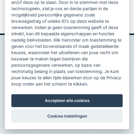
en/of deze op te slaan. Door in te stemmen met deze
gratis sessies, blog, etc..
technologieën, stel je ons en derde partijen in de
Op de
website van AOCS
staan activiteiten en
mogelijkheid persoonlijke gegevens zoals
browsegedrag of unieke ID's op deze website te
suggesties beschreven.
verwerken. Indien je geen toestemming geeft of deze
intrekt, kan dit bepaalde eigenschappen en functies
nadelig beïnvloeden. Klik hieronder om toestemming te
geven voor het bovenstaande of maak gedetailleerde
keuzes, waaronder het uitoefenen van jouw recht om
bezwaar te maken tegen bedrijven die
persoonsgegevens verwerken, op basis van
rechtmatig belang in plaats van toestemming. Je kunt
jouw keuzes te allen tijde bijwerken door op de Privacy
knop onder aan het scherm te klikken.
Accepteer alle cookies
Cookies instellingen