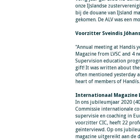
onze IJslandse zusterverenig
bij de douane van IJsland m
gekomen. De ALV was een mo
Voorzitter Sveindis Jóhan
"Annual meeting at Handís y
Magazine from LVSC and 4 ne
Supervision education progr
gift! It was written about t
often mentioned yesterday a
heart of members of Handís
Internationaal Magazine 
In ons jubileumjaar 2020 (4
Commissie internationale con
supervisie en coaching in Eu
voorzitter CIC, heeft 22 pro
geïnterviewd. Op ons jubile
magazine uitgereikt aan de de