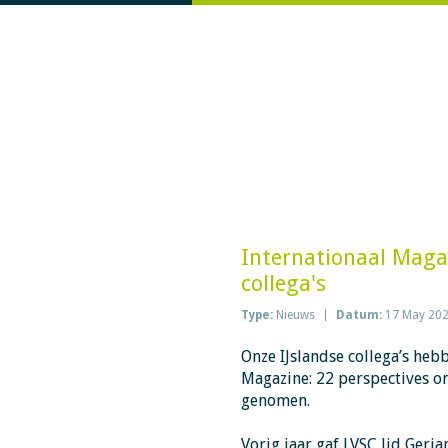
Internationaal Maga
collega's
Type:
Nieuws
Datum:
17 May 20
Onze IJslandse collega’s heb
Magazine: 22 perspectives o
genomen.
Vorig jaar gaf LVSC lid Geri