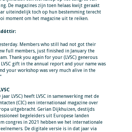
ing. De magazines zijn toen helaas kwijt geraakt
aar uiteindelijk toch op hun bestemming terecht
oi moment om het magazine uit te reiken.
sdóttir:
esterday. Members who still had not got their
w full members, just finished in January the
am. Thank you again for your (LVSC) generous
he LVSC gift in the annual report and your name was
nd your workshop was very much alive in the
."
LVSC
0 jaar LVSC) heeft LVSC in samenwerking met de
tacten (CIC) een internationaal magazine over
ropa uitgebracht. Gerian Dijkhuizen, destijds
fessioneel begeleiders uit Europese landen
um congres in 2021 hebben we het internationale
elnemers. De digitale versie is in dat jaar via