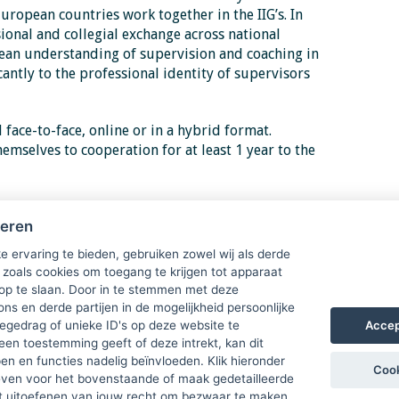
uropean countries work together in the IIG’s. In
sional and collegial exchange across national
an understanding of supervision and coaching in
antly to the professional identity of supervisors
face-to-face, online or in a hybrid format.
mselves to cooperation for at least 1 year to the
s.gle/6h9pis1Hs7ZMjD1h8
heren
ge in Facebook
http://ow.ly/bZHS50G4yyB
e ervaring te bieden, gebruiken zowel wij als derde
 zoals cookies om toegang te krijgen tot apparaat
fter registration. We are looking forward meeting
 op te slaan. Door in te stemmen met deze
ons en derde partijen in de mogelijkheid persoonlijke
Accep
gedrag of unieke ID's op deze website te
een toestemming geeft of deze intrekt, kan dit
n en functies nadelig beïnvloeden. Klik hieronder
Cook
ven voor het bovenstaande of maak gedetailleerde
t uitoefenen van jouw recht om bezwaar te maken