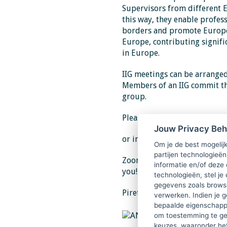
Supervisors from different E
this way, they enable profes
borders and promote Europe
Europe, contributing signific
in Europe.
IIG meetings can be arranged 
Members of an IIG commit the
group.
Please register
https://form
Jouw Privacy Be
or inform us at ANSE IIG Pa
Om je de best mogelijk
partijen technologieën
Zoom link will be provided a
informatie en/of deze
you!
technologieën, stel je 
gegevens zoals browse
Piret Bristol
verwerken. Indien je g
bepaalde eigenschappe
om toestemming te ge
keuzes, waaronder he