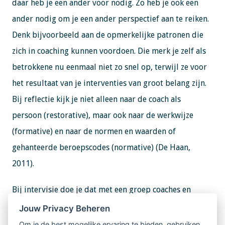
daar heb je een ander voor nodig. Zo heb je ook een
ander nodig om je een ander perspectief aan te reiken.
Denk bijvoorbeeld aan de opmerkelijke patronen die
zich in coaching kunnen voordoen. Die merk je zelf als
betrokkene nu eenmaal niet zo snel op, terwijl ze voor
het resultaat van je interventies van groot belang zijn.
Bij reflectie kijk je niet alleen naar de coach als
persoon (restorative), maar ook naar de werkwijze
(formative) en naar de normen en waarden of
gehanteerde beroepscodes (normative) (De Haan,
2011).
Bij intervisie doe je dat met een groep coaches en
staat het krijgen van inzicht centraal. Dat kan aan de
Jouw Privacy Beheren
hand van casuïstiek of vragen vanuit de coach over zijn
Om je de best mogelijke ervaring te bieden, gebruiken