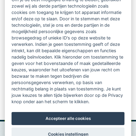
zowel wij als derde partijen technologieën zoals
eigen handelen. Supervisie voegt daar één dimensie
cookies om toegang te krijgen tot apparaat informatie
aan toe, namelijk een normatief perspectief. Een van
en/of deze op te slaan. Door in te stemmen met deze
technologieën, stel je ons en derde partijen in de
de aspecten van supervisie is het toetsen van jouw
mogelijkheid persoonlijke gegevens zoals
handelen aan de standaarden van de beroepsgroep en
browsegedrag of unieke ID's op deze website te
verwerken. Indien je geen toestemming geeft of deze
het vergroten van de gezamenlijke kwaliteit."
intrekt, kan dit bepaalde eigenschappen en functies
nadelig beïnvloeden. Klik hieronder om toestemming te
geven voor het bovenstaande of maak gedetailleerde
Lees volledig artikel>>
keuzes, waaronder het uitoefenen van jouw recht om
bezwaar te maken tegen bedrijven die
persoonsgegevens verwerken, op basis van
Bron: Coachlink Magazine 18.
rechtmatig belang in plaats van toestemming. Je kunt
jouw keuzes te allen tijde bijwerken door op de Privacy
knop onder aan het scherm te klikken.
Accepteer alle cookies
Cookies instellingen