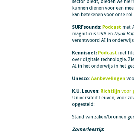
sector biedt, bieden we hier
kunnen dienen voor een mee
kan betekenen voor onze rol 
SURFsounds
:
Podcast
met
magnificus UVA en
Duuk Bat
verantwoord AI in onderwijs
Kennisnet:
Podcast
met fil
over digitale technologie. Zi
AI in het onderwijs in het ge
Unesco
:
Aanbevelingen
voo
K.U. Leuven
:
Richtlijn
voor g
Universiteit Leuven, voor zov
opgesteld:
Stand van zaken/bronnen ger
Zomerleestip
: