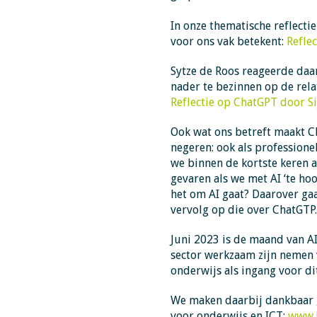
In onze thematische reflecti
voor ons vak betekent:
Refle
Sytze de Roos reageerde daa
nader te bezinnen op de rela
Reflectie op ChatGPT door Si
Ook wat ons betreft maakt C
negeren: ook als professione
we binnen de kortste keren a
gevaren als we met AI ‘te hoo
het om AI gaat? Daarover gaat
vervolg op die over ChatGTP
Juni 2023 is de maand van AI
sector werkzaam zijn nemen w
onderwijs als ingang voor d
We maken daarbij dankbaar g
voor onderwijs en ICT:
www.k