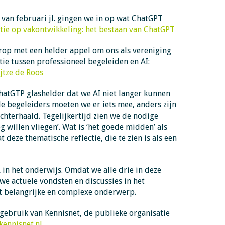
e van februari jl. gingen we in op wat ChatGPT
ctie op vakontwikkeling: het bestaan van ChatGPT
rop met een helder appel om ons als vereniging
tie tussen professioneel begeleiden en AI:
jtze de Roos
hatGTP glashelder dat we AI niet langer kunnen
le begeleiders moeten we er iets mee, anders zijn
chterhaald. Tegelijkertijd zien we de nodige
g willen vliegen’. Wat is ‘het goede midden’ als
 deze thematische reflectie, die te zien is als een
.
 in het onderwijs. Omdat we alle drie in deze
e actuele vondsten en discussies in het
it belangrijke en complexe onderwerp.
ebruik van Kennisnet, de publieke organisatie
ennisnet.nl
.