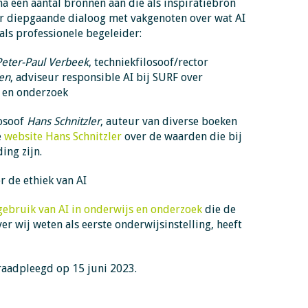
na een aantal bronnen aan die als inspiratiebron
r diepgaande dialoog met vakgenoten over wat AI
als professionele begeleider:
Peter-Paul Verbeek
, techniekfilosoof/rector
en
, adviseur responsible AI bij SURF over
 en onderzoek
osoof
Hans Schnitzler
, auteur van diverse boeken
e
website Hans Schnitzler
over de waarden die bij
ding zijn.
r de ethiek van AI
ebruik van AI in onderwijs en onderzoek
die de
er wij weten als eerste onderwijsinstelling, heeft
aadpleegd op 15 juni 2023.