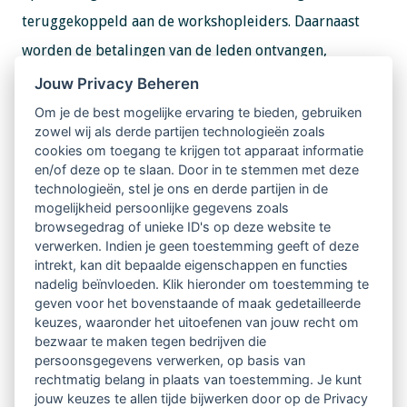
teruggekoppeld aan de workshopleiders. Daarnaast
worden de betalingen van de leden ontvangen,
gecheckt, inschrijvingen gedaan, bevestigingen
Jouw Privacy Beheren
verstuurd en de begroting op orde gehouden. Alle
Om je de best mogelijke ervaring te bieden, gebruiken
zowel wij als derde partijen technologieën zoals
taken worden in overleg onder de werkgroep leden
cookies om toegang te krijgen tot apparaat informatie
verdeeld. Aantal en duur van de bijeenkomsten: We
en/of deze op te slaan. Door in te stemmen met deze
technologieën, stel je ons en derde partijen in de
vergaderen als werkgroep ongeveer 5 keer per jaar
mogelijkheid persoonlijke gegevens zoals
gedurende twee uur. Gemiddeld organiseren we drie
browsegedrag of unieke ID's op deze website te
verwerken. Indien je geen toestemming geeft of deze
keer per jaar een workshop, lezing of andere activiteit
intrekt, kan dit bepaalde eigenschappen en functies
voor LVSC-leden en andere geïnteresseerden. De duur
nadelig beïnvloeden. Klik hieronder om toestemming te
geven voor het bovenstaande of maak gedetailleerde
van deze activiteit is twee of vier uur. Naast
keuzes, waaronder het uitoefenen van jouw recht om
aanwezigheid bij de activiteiten is er wat
bezwaar te maken tegen bedrijven die
persoonsgegevens verwerken, op basis van
voorbereidingstijd, die sterk afhankelijk is van de
rechtmatig belang in plaats van toestemming. Je kunt
hoeveelheid taken die er zijn en die je oppakt. Wil je
jouw keuzes te allen tijde bijwerken door op de Privacy