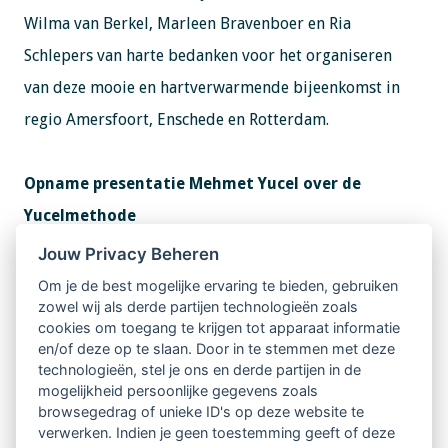
Wilma van Berkel, Marleen Bravenboer en Ria
Schlepers van harte bedanken voor het organiseren
van deze mooie en hartverwarmende bijeenkomst in
regio Amersfoort, Enschede en Rotterdam.
Opname presentatie Mehmet Yucel over de
Yucelmethode
Jouw Privacy Beheren
Wil je de presentatie van Mehmet Yucel bekijken
Om je de best mogelijke ervaring te bieden, gebruiken
zowel wij als derde partijen technologieën zoals
waarin hij uitlegt wat de Yucel methode is, hoe het
cookies om toegang te krijgen tot apparaat informatie
werkt en wat je er mee kunt bereiken?
en/of deze op te slaan. Door in te stemmen met deze
technologieën, stel je ons en derde partijen in de
mogelijkheid persoonlijke gegevens zoals
Ga naar
opname presentatie Mehmet Yucel over de
browsegedrag of unieke ID's op deze website te
verwerken. Indien je geen toestemming geeft of deze
Yucelmethode>>