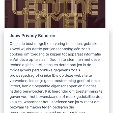
Jouw Privacy Beheren
Om je de best mogelijke ervaring te bieden, gebruiken
zowel wij als derde partijen technologieën zoals
Reis met haar mee!
cookies om toegang te krijgen tot apparaat informatie
en/of deze op te slaan. Door in te stemmen met deze
Geef je op voor het onderzoek en maak je eigen
technologieën, stel je ons en derde partijen in de
mogelijkheid persoonlijke gegevens zoals
tijdsdagboek!
browsegedrag of unieke ID's op deze website te
verwerken. Indien je geen toestemming geeft of deze
De deelname kost je 3 minuten per dag en eenmalig
intrekt, kan dit bepaalde eigenschappen en functies
nadelig beïnvloeden. Klik hieronder om toestemming te
10 euro. Dit tijdsdagboek geeft je inzicht en
geven voor het bovenstaande of maak gedetailleerde
perspectief in jouw eigen persoonlijke tijdsbesteding
keuzes, waaronder het uitoefenen van jouw recht om
bezwaar te maken tegen bedrijven die
en waardering.
persoonsgegevens verwerken, op basis van