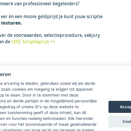
etwerk van professioneel begeleiders?
er én een mooie geldprijs! Je kunt jouw scriptie
4 insturen.
ver de voorwaarden, selectieprocedure, vakjury
van de
LVSC Scriptieprijs >>
heren
e ervaring te bieden, gebruiken zowel wij als derde
 zoals cookies om toegang te krijgen tot apparaat
 op te slaan. Door in te stemmen met deze
ons en derde partijen in de mogelijkheid persoonlijke
Accep
gedrag of unieke ID's op deze website te
een toestemming geeft of deze intrekt, kan dit
n en functies nadelig beïnvloeden. Klik hieronder
Cook
ven voor het bovenstaande of maak gedetailleerde
t uitoefenen van jouw recht om bezwaar te maken