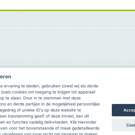
heren
e ervaring te bieden, gebruiken zowel wij als derde
 zoals cookies om toegang te krijgen tot apparaat
 op te slaan. Door in te stemmen met deze
ons en derde partijen in de mogelijkheid persoonlijke
Accep
gedrag of unieke ID's op deze website te
een toestemming geeft of deze intrekt, kan dit
n en functies nadelig beïnvloeden. Klik hieronder
Cook
ven voor het bovenstaande of maak gedetailleerde
t uitoefenen van jouw recht om bezwaar te maken