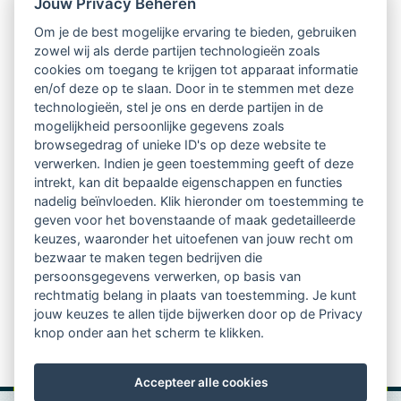
Jouw Privacy Beheren
Om je de best mogelijke ervaring te bieden, gebruiken
En denk je dat je scriptie interessant is voor een groot
zowel wij als derde partijen technologieën zoals
cookies om toegang te krijgen tot apparaat informatie
netwerk van ruim 2000 professioneel begeleiders?
en/of deze op te slaan. Door in te stemmen met deze
Grijp je kans en stuur je scriptie in en kom in
technologieën, stel je ons en derde partijen in de
mogelijkheid persoonlijke gegevens zoals
aanmerking voor de volgende hoofdprijs:
browsegedrag of unieke ID's op deze website te
verwerken. Indien je geen toestemming geeft of deze
e
1
prijs: 750,- en een door de redactie uitgewerkt
intrekt, kan dit bepaalde eigenschappen en functies
nadelig beïnvloeden. Klik hieronder om toestemming te
interview van de winnaar over de scriptie in het
geven voor het bovenstaande of maak gedetailleerde
Tijdschrift voor Begeleidingskunde, en publicatie op
keuzes, waaronder het uitoefenen van jouw recht om
bezwaar te maken tegen bedrijven die
de LVSC-kennisbank. We reiken ook een tweede en
persoonsgegevens verwerken, op basis van
rechtmatig belang in plaats van toestemming. Je kunt
derde scriptieprijs uit.
jouw keuzes te allen tijde bijwerken door op de Privacy
knop onder aan het scherm te klikken.
Voor meer informatie over deelname:
LVSC
scriptieprijs 2022
Accepteer alle cookies