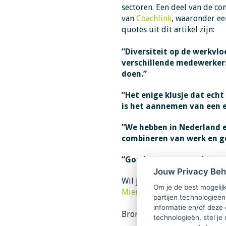
sectoren.
Een deel van de con
van
Coachlink
, waaronder een
quotes uit dit artikel zijn:
”Diversiteit op de werkvl
verschillende medewerkers
doen.”
”Het enige klusje dat ech
is het aannemen van een e
”We hebben in Nederland e
combineren van werk en g
”Goede vrouwen maken ee
Jouw Privacy Be
Wil je het hele artikel lezen?
Om je de best mogelijk
Mierlo
.
partijen technologieën
informatie en/of deze
Bron:
Coachlink.nl
technologieën, stel je 