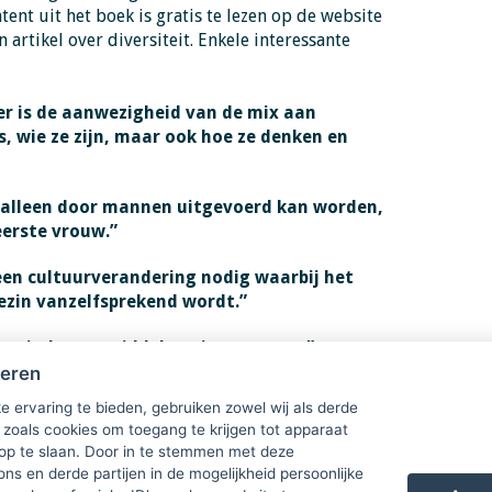
tent uit het boek is gratis te lezen op de website
 artikel over diversiteit. Enkele interessante
oer is de aanwezigheid van de mix aan
, wie ze zijn, maar ook hoe ze denken en
t alleen door mannen uitgevoerd kan worden,
erste vrouw.”
en cultuurverandering nodig waarbij het
ezin vanzelfsprekend wordt.”
n einde aan middelmatige mannen.”
heren
 Ga naar:
De kracht van diversiteit - Leonie van
e ervaring te bieden, gebruiken zowel wij als derde
 zoals cookies om toegang te krijgen tot apparaat
 op te slaan. Door in te stemmen met deze
ons en derde partijen in de mogelijkheid persoonlijke