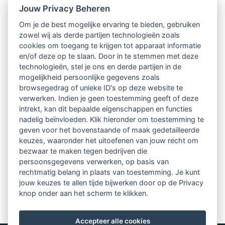
onverbloemde waarheid mocht vertellen. Dat is
Jouw Privacy Beheren
jaloersmakend, want wat een impact heb je dan! Dat
Om je de best mogelijke ervaring te bieden, gebruiken
red je echt niet door alleen maar de lolbroek uit te
zowel wij als derde partijen technologieën zoals
cookies om toegang te krijgen tot apparaat informatie
hangen. De gereedschapskist van de professionele
en/of deze op te slaan. Door in te stemmen met deze
hofnar zit vol met rollen en interventies, allemaal
technologieën, stel je ons en derde partijen in de
mogelijkheid persoonlijke gegevens zoals
bedoeld om op een wat luchtigere manier blinde
browsegedrag of unieke ID's op deze website te
vlekken te belichten en de status quo uit te dagen.
verwerken. Indien je geen toestemming geeft of deze
intrekt, kan dit bepaalde eigenschappen en functies
nadelig beïnvloeden. Klik hieronder om toestemming te
geven voor het bovenstaande of maak gedetailleerde
Wil je hier meer over weten, of heb je zelf een situatie
keuzes, waaronder het uitoefenen van jouw recht om
die je vanuit de hofnar zou willen laten belichten?
bezwaar te maken tegen bedrijven die
persoonsgegevens verwerken, op basis van
Stuur me gerust een berichtje
rechtmatig belang in plaats van toestemming. Je kunt
op
tim@narrengilde.nl
en daag de hofnar maar uit!
jouw keuzes te allen tijde bijwerken door op de Privacy
knop onder aan het scherm te klikken.
Accepteer alle cookies