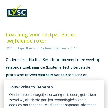
Coaching voor hartpatiënt en
twijfelende roker
LVSC
Type:
Nieuws
Datum:
13 November 2013
Onderzoeker Nadine Berndt promoveert deze week op
een onderzoek naar de (kosten)effectiviteit en de
praktische uitvoerbaarheid van telefonische en
persoonlijke coaching bij stoppen-met-roken voor
Jouw Privacy Beheren
hartpatiënten. Uit haar onderzoek blijkt dat de
Om je de best mogelijke ervaring te bieden, gebruiken
intensieve coaching effectief is voor hartpatiënten en
zowel wij als derde partijen technologieën zoals
cookies om toegang te krijgen tot apparaat informatie
dat de interventie vooral helpt bij mensen met een