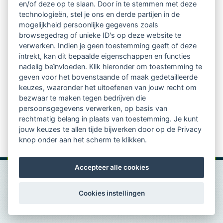
en/of deze op te slaan. Door in te stemmen met deze
lager opleidingsniveau en bij patiënten die twijfelden
technologieën, stel je ons en derde partijen in de
mogelijkheid persoonlijke gegevens zoals
over stoppen met roken. De gezondheidskloof tussen
browsegedrag of unieke ID's op deze website te
laag- en hoogopgeleiden kan dus worden verkleind
verwerken. Indien je geen toestemming geeft of deze
intrekt, kan dit bepaalde eigenschappen en functies
door een intensief coachingsprogramma voor
nadelig beïnvloeden. Klik hieronder om toestemming te
stoppen-met roken. Telefonische coaching bleek net zo
geven voor het bovenstaande of maak gedetailleerde
keuzes, waaronder het uitoefenen van jouw recht om
effectief te zijn als persoonlijke coaching en is daarbij
bezwaar te maken tegen bedrijven die
een stuk voordeliger. Wel hebben de patiënten een
persoonsgegevens verwerken, op basis van
rechtmatig belang in plaats van toestemming. Je kunt
lichte voorkeur voor persoonlijke coaching. Via bron
jouw keuzes te allen tijde bijwerken door op de Privacy
leest u het volledige artikel.
knop onder aan het scherm te klikken.
Accepteer alle cookies
Cookies instellingen