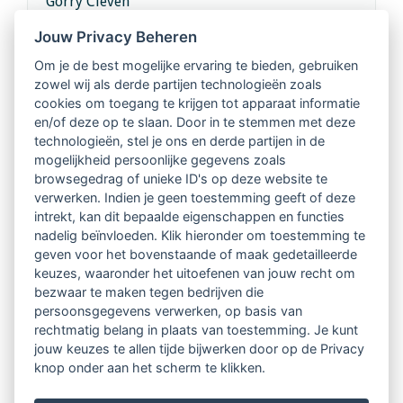
Gorry Cleven
info@gorrycleven.com
Jouw Privacy Beheren
Om je de best mogelijke ervaring te bieden, gebruiken
zowel wij als derde partijen technologieën zoals
PE punten:
cookies om toegang te krijgen tot apparaat informatie
en/of deze op te slaan. Door in te stemmen met deze
1
technologieën, stel je ons en derde partijen in de
mogelijkheid persoonlijke gegevens zoals
browsegedrag of unieke ID's op deze website te
Kosten:
verwerken. Indien je geen toestemming geeft of deze
Kosten € 165,-
intrekt, kan dit bepaalde eigenschappen en functies
nadelig beïnvloeden. Klik hieronder om toestemming te
Dit is inclusief 21% BTW. Heb je het
geven voor het bovenstaande of maak gedetailleerde
intervisiespel al? stuur Gorry dan een mail voor
keuzes, waaronder het uitoefenen van jouw recht om
bezwaar te maken tegen bedrijven die
de aangepaste prijs. LVSC leden ontvangen 10%
persoonsgegevens verwerken, op basis van
korting
rechtmatig belang in plaats van toestemming. Je kunt
jouw keuzes te allen tijde bijwerken door op de Privacy
knop onder aan het scherm te klikken.