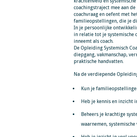
krachtenveld en systemische
coachingstraject mee aan de s
coachvraag en oefent met he
familieopstellingen, die je di
In je persoonlijke ontwikkel
in relatie tot je systemische
inneemt als coach.
De Opleiding Systemisch Coa
diepgang, vakmanschap, verr
praktische handvatten.
Na de verdiepende Opleidin
Kun je familieopstelling
Heb je kennis en inzicht 
Beheers je krachtige sys
waarnemen, systemische v
Heb je inzicht in veel v