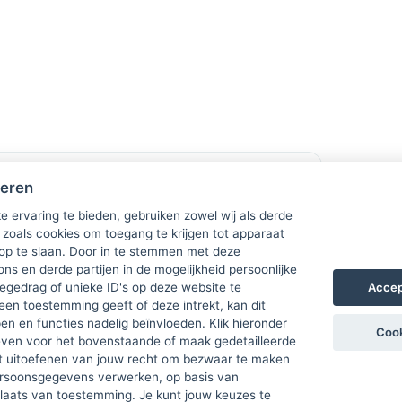
(Start)datum:
heren
20 maart 2026
e ervaring te bieden, gebruiken zowel wij als derde
Thema:
 zoals cookies om toegang te krijgen tot apparaat
Coaching
 op te slaan. Door in te stemmen met deze
ons en derde partijen in de mogelijkheid persoonlijke
Accep
gedrag of unieke ID's op deze website te
een toestemming geeft of deze intrekt, kan dit
n en functies nadelig beïnvloeden. Klik hieronder
Cook
ven voor het bovenstaande of maak gedetailleerde
t uitoefenen van jouw recht om bezwaar te maken
ersoonsgegevens verwerken, op basis van
plaats van toestemming. Je kunt jouw keuzes te