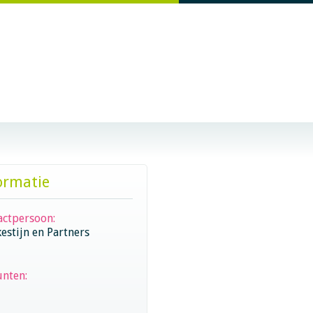
ormatie
actpersoon:
estijn en Partners
unten: