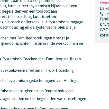
 familiepatronen waar je binnen een
Kost
lag kunt. Je leert systemisch kijken naar een
De ko
t begeleiden van een toolbox aan
Syst
rect in je coaching kunt inzetten.
Fami
ing als coach onderzoek je je systemische bagage
€ 1.7
 coach houding en de systemische plek die je
LVSC
korti
chen met Familieopstellingen brengt je
ijkende inzichten, inspirerende werkvormen en
g Systemisch Coachen met Familieopstellingen
en vakbekwaam inzetten in 1-op-1 coaching
in het systemisch gedachtengoed van Hellinger
temische vaardigheden als fenomenologisch
ragen stellen en het begeleiden van opstellingen
oorkomende patronen in familiesystemen