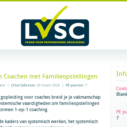
Inf
h Coachen met Familieopstellingen
eist
(Start)datum:
20 maart 2026
PE punten:
7
Cont
Blank
gopleiding voor coaches breid je je vakmanschap
 systemische vaardigheden om familieopstellingen
binnen 1-op-1 coaching.
PE p
7
n de kaders van systemisch werken, het systemisch