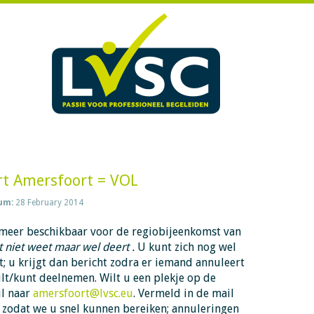
rt Amersfoort = VOL
um:
28 February 2014
n meer beschikbaar voor de regiobijeenkomst van
 niet weet maar wel deert .
U kunt zich nog wel
; u krijgt dan bericht zodra er iemand annuleert
ilt/kunt deelnemen. Wilt u een plekje op de
il naar
amersfoort@lvsc.eu
. Vermeld in de mail
 zodat we u snel kunnen bereiken; annuleringen