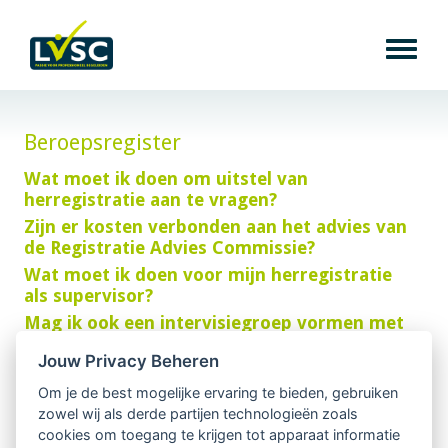
Beroepsregister
Wat moet ik doen om uitstel van
herregistratie aan te vragen?
Zijn er kosten verbonden aan het advies van
de Registratie Advies Commissie?
Wat moet ik doen voor mijn herregistratie
als supervisor?
Mag ik ook een intervisiegroep vormen met
niet-geregistreerde supervisoren?
Jouw Privacy Beheren
In het reglement staat dat er minimaal 3
geregistreerde supervisoren in de
Om je de best mogelijke ervaring te bieden, gebruiken
intervisiegroep moeten zitten. Is dit inclusief
zowel wij als derde partijen technologieën zoals
of exclusief mijzelf?
cookies om toegang te krijgen tot apparaat informatie