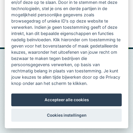
en/of deze op te slaan. Door in te stemmen met deze
Ik heb te weinig trajecten supervisie
technologieën, stel je ons en derde partijen in de
gegeven, maar ik wil toch graag een
mogelijkheid persoonlijke gegevens zoals
herregistratie aanvragen. Is dit mogelijk?
browsegedrag of unieke ID's op deze website te
Ik heb te weinig aan intervisie gedaan, kan ik
verwerken. Indien je geen toestemming geeft of deze
me nu niet herregistreren?
intrekt, kan dit bepaalde eigenschappen en functies
nadelig beïnvloeden. Klik hieronder om toestemming te
geven voor het bovenstaande of maak gedetailleerde
keuzes, waaronder het uitoefenen van jouw recht om
bezwaar te maken tegen bedrijven die
persoonsgegevens verwerken, op basis van
rechtmatig belang in plaats van toestemming. Je kunt
jouw keuzes te allen tijde bijwerken door op de Privacy
knop onder aan het scherm te klikken.
Accepteer alle cookies
Cookies instellingen