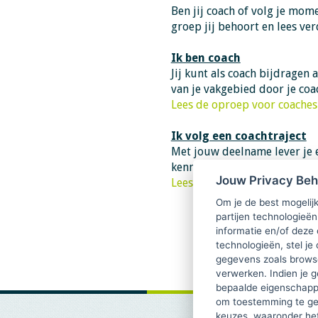
Ben jij coach of volg je mom
groep jij behoort en lees ve
Ik ben coach
Jij kunt als coach bijdrage
van je vakgebied door je coa
Lees de oproep voor coaches
Ik volg een coachtraject
Met jouw deelname lever je 
kennis rondom de werkzaamh
Jouw Privacy Be
Lees de oproep voor coachee
Om je de best mogelijk
partijen technologieën
informatie en/of deze
technologieën, stel je 
gegevens zoals browse
verwerken. Indien je g
bepaalde eigenschappe
om toestemming te ge
keuzes, waaronder he