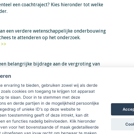
enteel een coachtraject? Kies hieronder tot welke
rder.
n aan een verdere wetenschappelijke onderbouwing
chees te attenderen op het onderzoek.
 >>
een belangrijke bijdrage aan de vergroting van
eid van coaching.
heren
s >>
e ervaring te bieden, gebruiken zowel wij als derde
 zoals cookies om toegang te krijgen tot apparaat
 op te slaan. Door in te stemmen met deze
ons en derde partijen in de mogelijkheid persoonlijke
Accep
gedrag of unieke ID's op deze website te
een toestemming geeft of deze intrekt, kan dit
n en functies nadelig beïnvloeden. Klik hieronder
Cook
ven voor het bovenstaande of maak gedetailleerde
t uitoefenen van jouw recht om bezwaar te maken