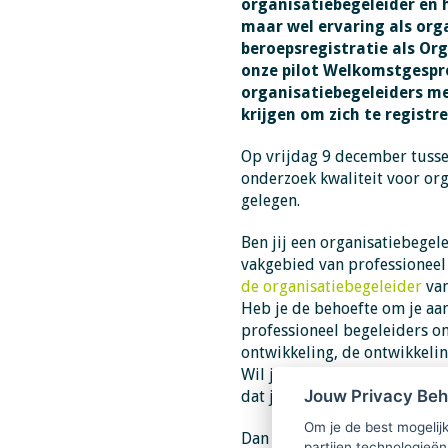
organisatiebegeleider en 
maar wel ervaring als org
beroepsregistratie als Or
onze pilot Welkomstgespr
organisatiebegeleiders m
krijgen om zich te registr
Op vrijdag 9 december tusse
onderzoek kwaliteit voor org
gelegen.
Ben jij een organisatiebegel
vakgebied van professioneel 
de organisatiebegeleider
van
Heb je de behoefte om je aan
professioneel begeleiders o
ontwikkeling, de ontwikkelin
Wil je graag een beroepsregi
Jouw Privacy Be
dat jij de kwaliteit biedt di
Om je de best mogelijk
Dan ben je welkom!
partijen technologieën