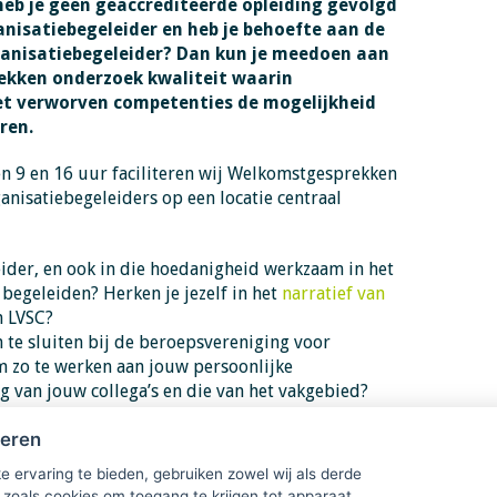
heb je geen geaccrediteerde opleiding gevolgd
anisatiebegeleider en heb je behoefte aan de
ganisatiebegeleider? Dan kun je meedoen aan
ekken onderzoek kwaliteit waarin
et verworven competenties de mogelijkheid
eren.
n 9 en 16 uur faciliteren wij Welkomstgesprekken
anisatiebegeleiders op een locatie centraal
eider, en ook in die hoedanigheid werkzaam in het
begeleiden? Herken je jezelf in het
narratief van
 LVSC?
 te sluiten bij de beroepsvereniging voor
m zo te werken aan jouw persoonlijke
g van jouw collega’s en die van het vakgebied?
stratie zodat je aan jouw klanten kunt laten zien
heren
e zij nodig hebben?
e ervaring te bieden, gebruiken zowel wij als derde
 zoals cookies om toegang te krijgen tot apparaat