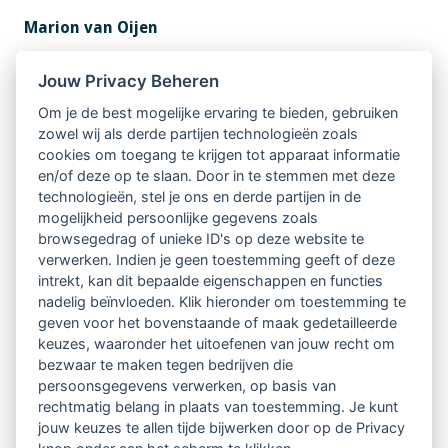
Marion van Oijen
Hoe ga jij om met nieuwe expertise? Wat is je bron als
Jouw Privacy Beheren
woorden niet voldoen? Wat zou speelsheid kunnen
Om je de best mogelijke ervaring te bieden, gebruiken
zowel wij als derde partijen technologieën zoals
toevoegen? Wie zou je zijn zonder je expertise? Waar
cookies om toegang te krijgen tot apparaat informatie
ben je nog meer toe in staat?
en/of deze op te slaan. Door in te stemmen met deze
technologieën, stel je ons en derde partijen in de
mogelijkheid persoonlijke gegevens zoals
Stap in onze laboratorium setting, waarin we op een
browsegedrag of unieke ID's op deze website te
speelse manier verwarring creëren. Dompel jezelf,
verwerken. Indien je geen toestemming geeft of deze
intrekt, kan dit bepaalde eigenschappen en functies
samen met anderen, onder in situaties die nieuwe
nadelig beïnvloeden. Klik hieronder om toestemming te
perspectieven opleveren. Stap uit je comfortzone. We
geven voor het bovenstaande of maak gedetailleerde
keuzes, waaronder het uitoefenen van jouw recht om
gebruiken technieken uit het improvisatie theater,
bezwaar te maken tegen bedrijven die
persoonsgegevens verwerken, op basis van
kunst en supervisie. En onderbouwen ons onderzoek
rechtmatig belang in plaats van toestemming. Je kunt
naar werken in liminaliteit met een theoretisch kader.
jouw keuzes te allen tijde bijwerken door op de Privacy