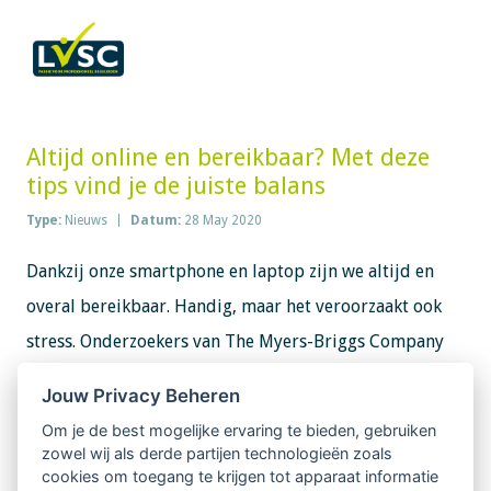
Altijd online en bereikbaar? Met deze
tips vind je de juiste balans
Type:
Nieuws
Datum:
28 May 2020
Dankzij onze smartphone en laptop zijn we altijd en
overal bereikbaar. Handig, maar het veroorzaakt ook
stress. Onderzoekers van The Myers-Briggs Company
brachten de gevolgen van deze ‘always-on’-cultuur in
Jouw Privacy Beheren
kaart en ontdekten welke strategieën het beste werken
Om je de best mogelijke ervaring te bieden, gebruiken
om de nadelen ervan te verhelpen.
zowel wij als derde partijen technologieën zoals
cookies om toegang te krijgen tot apparaat informatie