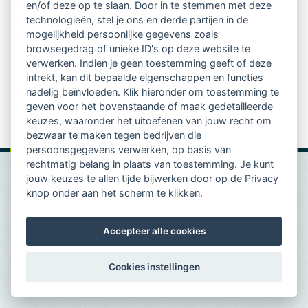
en/of deze op te slaan. Door in te stemmen met deze
Lees het artikel 'Always-on? Met deze tips vind je de
technologieën, stel je ons en derde partijen in de
juiste balans' >>
mogelijkheid persoonlijke gegevens zoals
browsegedrag of unieke ID's op deze website te
verwerken. Indien je geen toestemming geeft of deze
intrekt, kan dit bepaalde eigenschappen en functies
nadelig beïnvloeden. Klik hieronder om toestemming te
geven voor het bovenstaande of maak gedetailleerde
keuzes, waaronder het uitoefenen van jouw recht om
Bron:
MT.nl
bezwaar te maken tegen bedrijven die
persoonsgegevens verwerken, op basis van
rechtmatig belang in plaats van toestemming. Je kunt
jouw keuzes te allen tijde bijwerken door op de Privacy
knop onder aan het scherm te klikken.
Accepteer alle cookies
Cookies instellingen