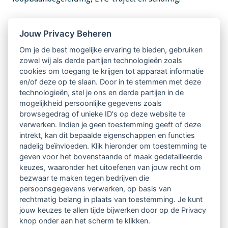
Ook is aangekondigd dat de regeling zelf wordt
Jouw Privacy Beheren
verlengd met vier maanden. Dit betekent dat
Om je de best mogelijke ervaring te bieden, gebruiken
zowel wij als derde partijen technologieën zoals
activiteiten uiterlijk 1 september 2022 afgerond
cookies om toegang te krijgen tot apparaat informatie
dienen te zijn om in aanmerking te komen voor
en/of deze op te slaan. Door in te stemmen met deze
technologieën, stel je ons en derde partijen in de
subsidie i.p.v. de eerder gecommuniceerde datum 1
mogelijkheid persoonlijke gegevens zoals
mei 2022. Dit biedt mogelijk kansen om voor meer
browsegedrag of unieke ID's op deze website te
verwerken. Indien je geen toestemming geeft of deze
medewerkers subsidie te ontvangen bij het inzetten
intrekt, kan dit bepaalde eigenschappen en functies
van de bovengenoemde activiteiten.
nadelig beïnvloeden. Klik hieronder om toestemming te
geven voor het bovenstaande of maak gedetailleerde
Kortom, heb je medewerkers die je een perspectief
keuzes, waaronder het uitoefenen van jouw recht om
wilt bieden d.m.v. ontwikkel-/loopbaanadvies, een
bezwaar te maken tegen bedrijven die
persoonsgegevens verwerken, op basis van
EVC-traject of scholing? Meld het dan uiterlijk 13
rechtmatig belang in plaats van toestemming. Je kunt
september bij ons.
jouw keuzes te allen tijde bijwerken door op de Privacy
knop onder aan het scherm te klikken.